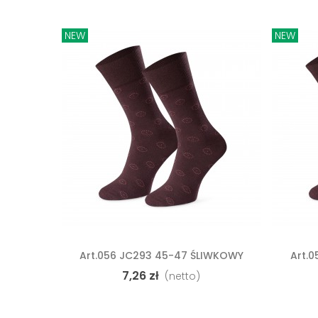
NEW
NEW
Art.056 JC293 45-47 ŚLIWKOWY
Art.
Dodaj Do Koszyka
D
Skarpety
7,26 zł
(netto)