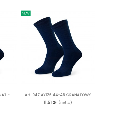
NEW
NEW
NAT -
Art. 047 AY126 44-46 GRANATOWY
Art. 0
Dodaj Do Koszyka
Do
GŁADKA
11,51 zł
(netto)