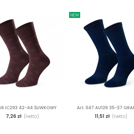
NEW
056 IC293 42-44 ŚLIWKOWY
Art. 047 AU126 35-37 GRA
odaj Do Koszyka
Dodaj Do Koszyka
Skarpety
GŁADKA
7,26 zł
11,51 zł
(netto)
(netto)